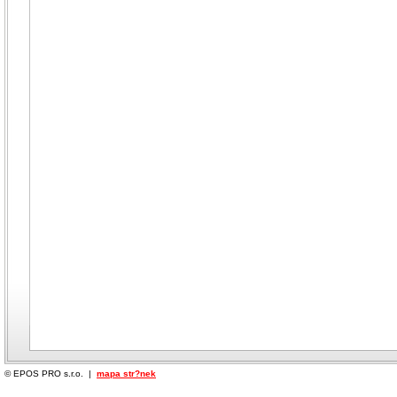
© EPOS PRO s.r.o. |
mapa str?nek