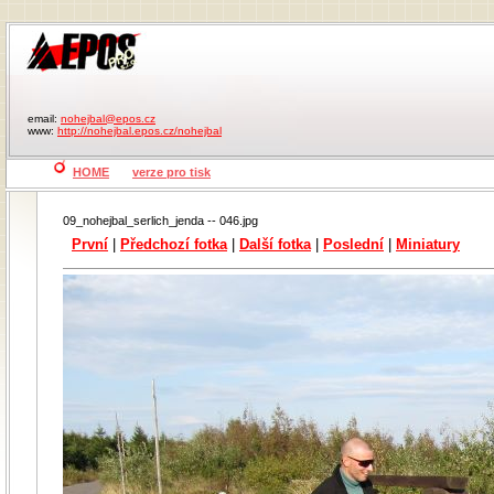
email:
nohejbal@epos.cz
www:
http://nohejbal.epos.cz/nohejbal
HOME
verze pro tisk
09_nohejbal_serlich_jenda -- 046.jpg
První
|
Předchozí fotka
|
Další fotka
|
Poslední
|
Miniatury