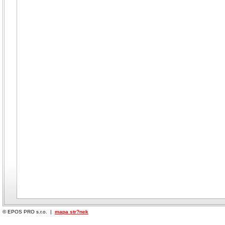
© EPOS PRO s.r.o. |
mapa str?nek