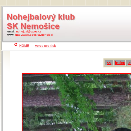
email:
nohejbal@epos.cz
www:
http://www.epos.cz/nohejbal
HOME
verze pro tisk
<<
Index
>