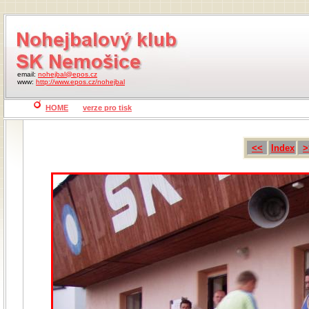
email:
nohejbal@epos.cz
www:
http://www.epos.cz/nohejbal
HOME
verze pro tisk
<<
Index
>