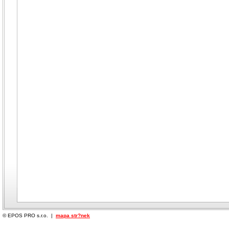
© EPOS PRO s.r.o. |
mapa str?nek