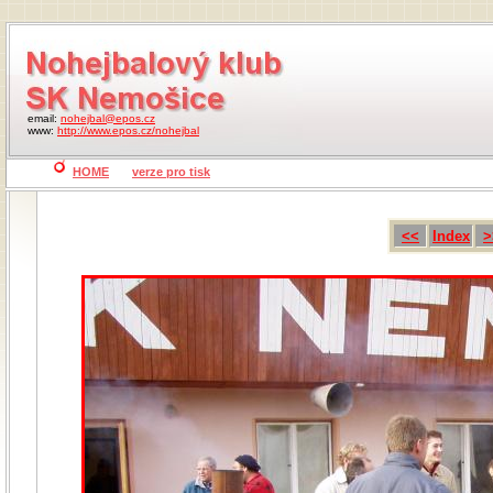
email:
nohejbal@epos.cz
www:
http://www.epos.cz/nohejbal
HOME
verze pro tisk
<<
Index
>