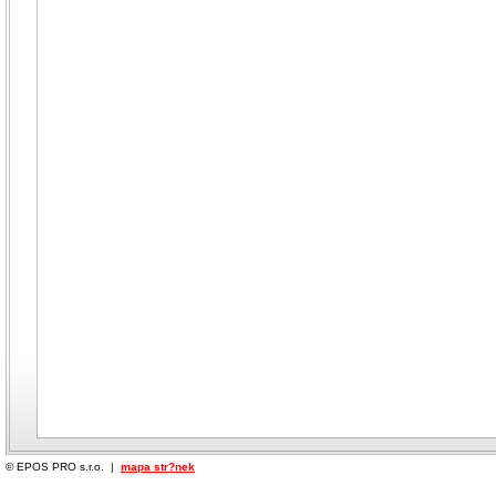
© EPOS PRO s.r.o. |
mapa str?nek