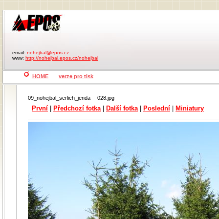
email:
nohejbal@epos.cz
www:
http://nohejbal.epos.cz/nohejbal
HOME
verze pro tisk
09_nohejbal_serlich_jenda -- 028.jpg
První
|
Předchozí fotka
|
Další fotka
|
Poslední
|
Miniatury