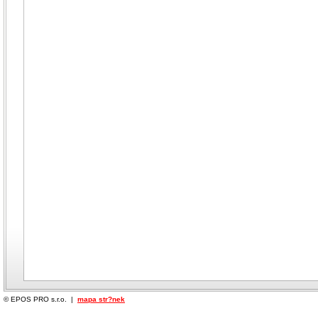
© EPOS PRO s.r.o. |
mapa str?nek