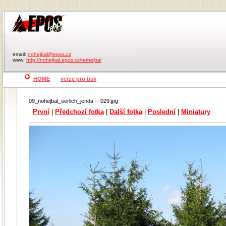
email:
nohejbal@epos.cz
www:
http://nohejbal.epos.cz/nohejbal
HOME
verze pro tisk
09_nohejbal_serlich_jenda -- 029.jpg
První
|
Předchozí fotka
|
Další fotka
|
Poslední
|
Miniatury