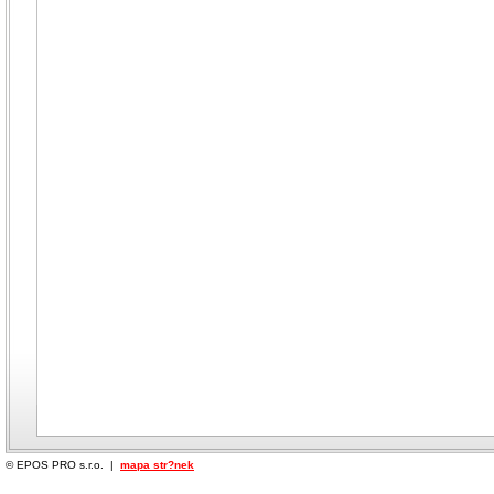
© EPOS PRO s.r.o. |
mapa str?nek