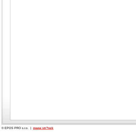
© EPOS PRO s.r.o. |
mapa str?nek