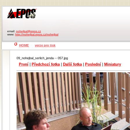
email:
nohejbal@epos.cz
www:
http://nohejbal.epos.cz/nohejbal
HOME
verze pro tisk
09_nohejbal_serlich_jenda -- 057.jpg
První
|
Předchozí fotka
|
Další fotka
|
Poslední
|
Miniatury