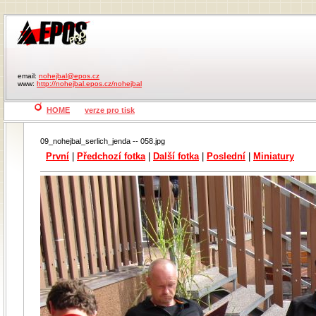
email:
nohejbal@epos.cz
www:
http://nohejbal.epos.cz/nohejbal
HOME
verze pro tisk
09_nohejbal_serlich_jenda -- 058.jpg
První
|
Předchozí fotka
|
Další fotka
|
Poslední
|
Miniatury