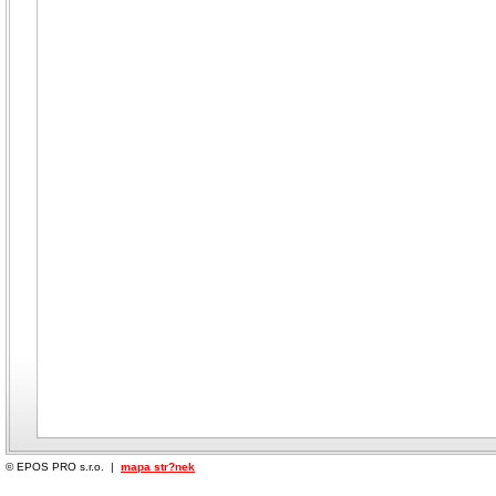
© EPOS PRO s.r.o. |
mapa str?nek