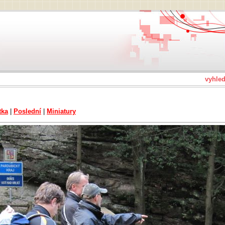
vyhle
tka
|
Poslední
|
Miniatury