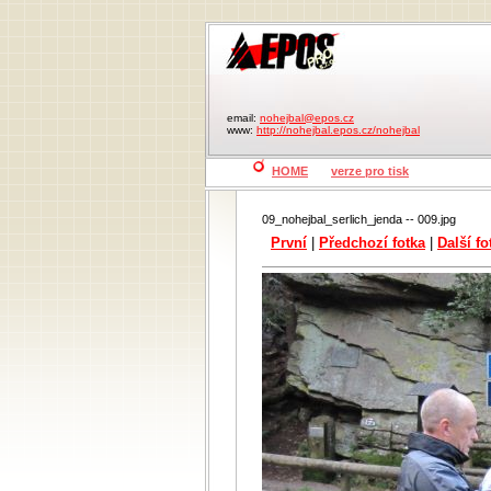
email:
nohejbal@epos.cz
www:
http://nohejbal.epos.cz/nohejbal
HOME
verze pro tisk
09_nohejbal_serlich_jenda -- 009.jpg
První
|
Předchozí fotka
|
Další fo