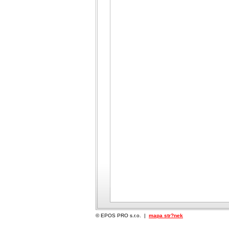
© EPOS PRO s.r.o. |
mapa str?nek