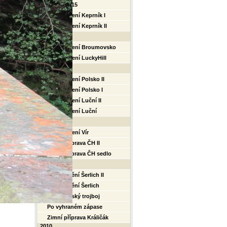
Turnaj 2015
Soustřeďení Keprník I
Soustřeďení Keprník II
2014
Soustřeďení Broumovsko
Soustřeďení LuckyHill
2013
Soustřeďení Polsko II
Soustřeďení Polsko I
Soustřeďení Luční II
Soustřeďení Luční
2012
Soustřeďení Vír
Zimní příprava ČH II
Zimní příprava ČH sedlo
2011
Soustředění Šerlich II
Soustředění Šerlich
Posvícenský trojboj
Po vyhraném zápase
Zimní příprava Králičák
2010