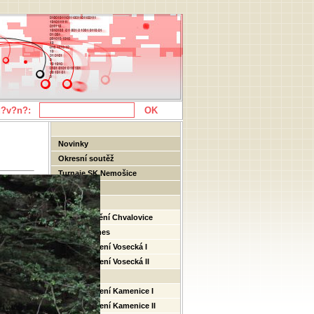
d?v?n?:
Novinky
Okresní soutěž
Turnaje SK Nemošice
Fotogalerie
2016
Soustředění Chvalovice
NBA Games
Soustřeďení Vosecká I
Soustřeďení Vosecká II
2015
Soustřeďení Kamenice I
Soustřeďení Kamenice II