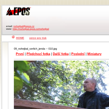
email:
nohejbal@epos.cz
www:
http://nohejbal.epos.cz/nohejbal
HOME
verze pro tisk
09_nohejbal_serlich_jenda -- 010.jpg
První
|
Předchozí fotka
|
Další fotka
|
Poslední
|
Miniatury