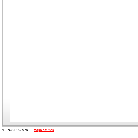
© EPOS PRO s.r.o. |
mapa str?nek